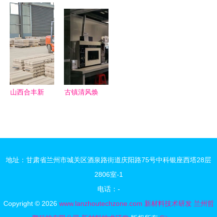
合作 共促
领未来 东
海西研究院
办公楼封顶
新材料技术
顺集团纸基
新材料技术
4.6亿项目
研发突破
天然纤维复
研发的前沿
引领技术研
——副校长
合材料关键
阵地
发新引擎
张骁勇带队
技术成果评
赴陕西海格
价会在泰安
瑞恩能源技
成功举办
山西合丰新
古镇清风焕
术交流访问
材料 以创
新颜 灯饰
新驱动发
国际放异彩
展，加速高
新材料技术
性能新材料
研发
地址：甘肃省兰州市城关区酒泉路街道庆阳路75号中科银座西塔28层
研发步伐
2806室-1
电话：-
Copyright © 2026
www.lanzhoutechzone.com
新材料技术研发
兰州哲