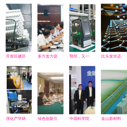
开发区建区
多方发力促
鄂州，又一
比头发丝还
37周年回眸
就业与技术
个全省第
细!MIT科学
做强产业支
创新 滴滴
一！新材料
家研发超强
撑，打造新
投入2亿专
技术研发领
纳米材料，
材料技术研
项资金，蔚
跑荆楚
可抵抗超音
发新引擎
来澄清换电
速微粒撞击
政策，新材
料研发迎投
强化产学研
绿色创新引
中国科学院
金山新材料
资新机遇