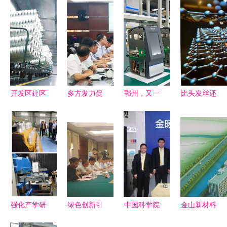
开发区建区
多方发力促
鄂州，又一
比头发丝还
37周年回眸
就业与技术
个全省第
细!MIT科学
做强产业支
创新 滴滴
一！新材料
家研发超强
撑，打造新
投入2亿专
技术研发领
纳米材料，
材料技术研
项资金，蔚
跑荆楚
可抵抗超音
发新引擎
来澄清换电
速微粒撞击
政策，新材
料研发迎投
强化产学研
绿色创新引
中国科学院
金山新材料
资新机遇
合作 共促
领未来 东
海西研究院
办公楼封顶