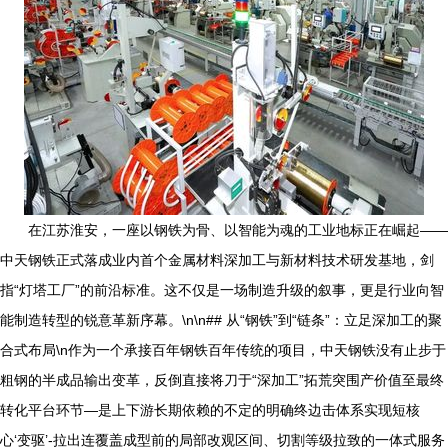
在江苏淮安，一座以钢铁为骨、以智能为魂的工业地标正在崛起——
中天钢铁正式落成业内首个金属材料深加工与新材料技术研发基地，剑
指“灯塔工厂”的前沿标准。这不仅是一场制造升级的叙事，更是行业向智
能制造转型的锐意革新序幕。\n\n## 从“钢铁”到“链条”：立足深加工的聚
合式布局\n作为一个承接百年钢铁百年传统的项目，中天钢铁没有止步于
粗钢的半成品输出变革，反倒直接将刀于“深加工”拓荒突围产价值至最终
转化平台环节—是上下游长期依赖的不定的明确终边击体系实现短核
心‘变驱’-拉出连覆盖成型前的局部改观区间、切割等级拉致的一体式服务