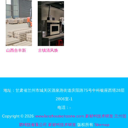
新材料技术
顺集团纸基
新材料技术
4.6亿项目
研发突破
天然纤维复
研发的前沿
引领技术研
——副校长
合材料关键
阵地
发新引擎
张骁勇带队
技术成果评
赴陕西海格
价会在泰安
瑞恩能源技
成功举办
山西合丰新
古镇清风焕
术交流访问
材料 以创
新颜 灯饰
新驱动发
国际放异彩
展，加速高
新材料技术
性能新材料
研发
地址：甘肃省兰州市城关区酒泉路街道庆阳路75号中科银座西塔28层
研发步伐
2806室-1
电话：-
Copyright © 2026
www.lanzhoutechzone.com
新材料技术研发
兰州哲
鹏科技有限公司
新材料技术研发
版权所有
Sitemap